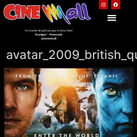
Un mundo de película que lo tiene todo!
Acarigua – Venezuela
@tucinemall
avatar_2009_british_q