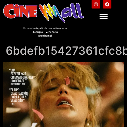
Un mundo de película que lo tiene todo!
Acarigua – Venezuela
@tucinemall
6bdefb15427361cfc8