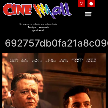
Un mundo de película que lo tiene todo!
Acarigua – Venezuela
@tucinemall
692757db0fa21a8c0