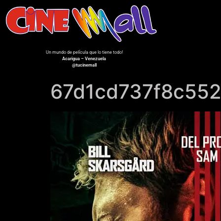
Un mundo de película que lo tiene todo!
Acarigua – Venezuela
@tucinemall
67d1cd737f8c55