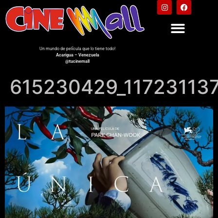
Un mundo de película que lo tiene todo!
Acarigua – Venezuela
@tucinemall
615230429_11723113