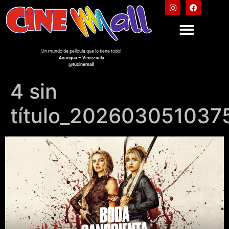
Un mundo de película que lo tiene todo!
Acarigua – Venezuela
@tucinemall
4 sin
título_202603051037