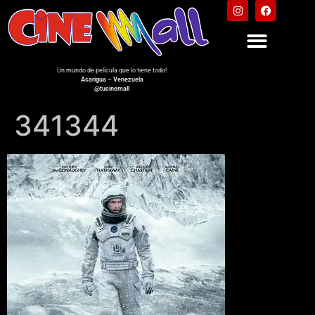
Un mundo de película que lo tiene todo!
Acarigua – Venezuela
@tucinemall
341344