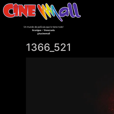
Un mundo de película que lo tiene todo!
Acarigua – Venezuela
@tucinemall
1366_521