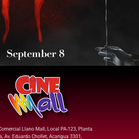
Comercial Llano Mall, Local PA-123, Planta
ta, Av. Eduardo Chollet, Acarigua 3301,